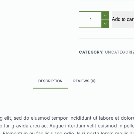
Praesent
Add to car
Semper
quantity
CATEGORY:
UNCATEGORI
DESCRIPTION
REVIEWS (0)
g elit, sed do eiusmod tempor incididunt ut labore et dol
itur gravida arcu ac. Augue interdum velit euismod in pelle
ementum eu facilisis sed odio. Nisi porta lorem mollis ali