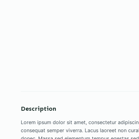
Description
Lorem ipsum dolor sit amet, consectetur adipiscin
consequat semper viverra. Lacus laoreet non curab
donec. Massa sed elementum tempus egestas sed. El