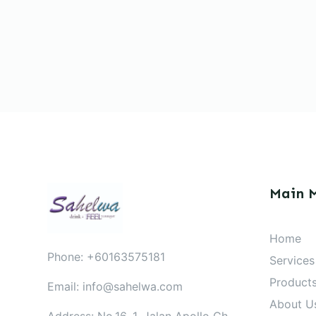
Main 
Home
Phone: +60163575181
Services
Product
Email: info@sahelwa.com
About U
Address: No.16, 1, Jalan Apollo Ch