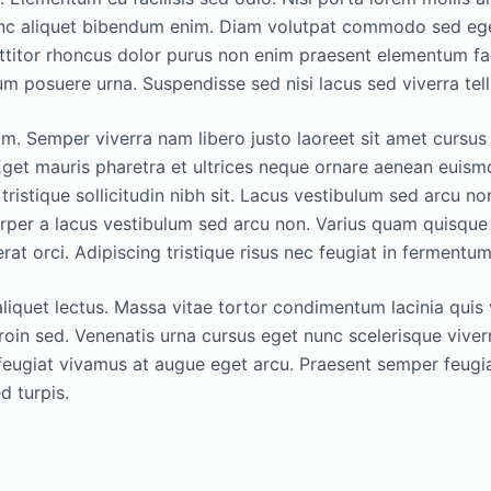
unc aliquet bibendum enim. Diam volutpat commodo sed egest
ttitor rhoncus dolor purus non enim praesent elementum faci
tum posuere urna. Suspendisse sed nisi lacus sed viverra tell
. Semper viverra nam libero justo laoreet sit amet cursus s
. Eget mauris pharetra et ultrices neque ornare aenean eui
 tristique sollicitudin nibh sit. Lacus vestibulum sed arcu no
rper a lacus vestibulum sed arcu non. Varius quam quisque
rat orci. Adipiscing tristique risus nec feugiat in fermentu
aliquet lectus. Massa vitae tortor condimentum lacinia quis 
roin sed. Venenatis urna cursus eget nunc scelerisque viverr
 feugiat vivamus at augue eget arcu. Praesent semper feugia
d turpis.