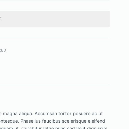
t
ZED
ore magna aliqua. Accumsan tortor posuere ac ut
ntesque. Phasellus faucibus scelerisque eleifend
quam ut. Curabitur vitae nunc sed velit dignissim